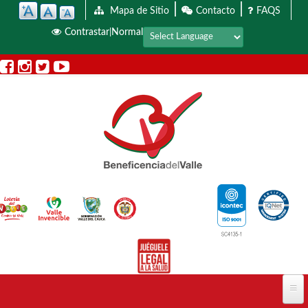
|
|
Pasar al contenido principal
Mapa de Sitio
Contacto
FAQS
Contrastar
Normal
|