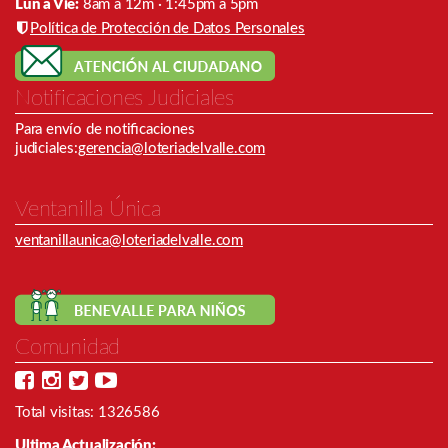
Lun a Vie:
8am a 12m · 1:45pm a 5pm
Política de Protección de Datos Personales
Notificaciones Judiciales
Para envío de notiﬁcaciones
judiciales:
gerencia@loteriadelvalle.com
Ventanilla Única
ventanillaunica@loteriadelvalle.com
Comunidad
Total visitas: 1326586
Ultima Actualización: