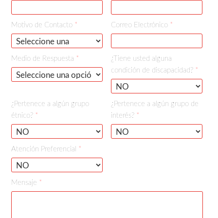
Motivo de Contacto
*
Correo Electrónico
*
Medio de Respuesta
*
¿Tiene usted alguna
condición de discapacidad?
*
¿Pertenece a algún grupo
¿Pertenece a algún grupo de
étnico?
*
interés?
*
Atención Preferencial
*
Mensaje
*