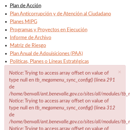
Plan de Acción
Plan Anticorrupción y de Atención al Ciudadano
Planes MIPG
Programas y Proyectos en Ejecución
Informe de Archivo
Matriz de Riesgo
Plan Anual de Adquisiciones (PAA)
Políticas, Planes o Líneas Estratégicas
×
Notice
: Trying to access array offset on value of
Mensaje de error
type null en
tb_megamenu_sync_config()
(línea
291
de
/home/benvall/ant.benevalle.gov.co/sites/all/modules/t
Notice
: Trying to access array offset on value of
type null en
tb_megamenu_sync_config()
(línea
312
de
/home/benvall/ant.benevalle.gov.co/sites/all/modules/t
Notice
: Trying to access array offset on value of