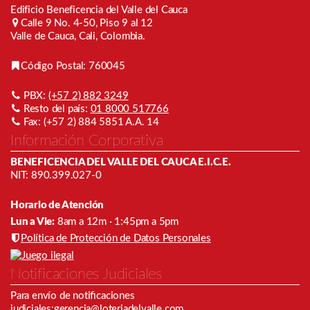
Edificio Beneficencia del Valle del Cauca
Calle 9 No. 4-50, Piso 9 al 12
Valle de Cauca, Cali, Colombia.
Código Postal: 760045
PBX:
(+57 2) 882 3249
Resto del país:
01 8000 517766
Fax: (+57 2) 884 5851 A.A. 14
Información Corporativa
BENEFICENCIA DEL VALLE DEL CAUCA E.I.C.E.
NIT: 890.399.027-0
Horario de Atención
Lun a Vie:
8am a 12m · 1:45pm a 5pm
Política de Protección de Datos Personales
Notificaciones Judiciales
Para envío de notiﬁcaciones
judiciales:
gerencia@loteriadelvalle.com