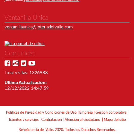
Ventanilla Única
ventanillaunica@loteriadelvalle.com
Comunidad
Total visitas: 1326988
Ultima Actualización:
12/12/2022 14:47:59
Políticas de Privacidad y Condiciones de Uso
|
Empresa
|
Gestión corporativa
|
Trámites y servicios
|
Contratación
|
Atención al ciudadano
|
Mapa del sitio
Beneficencia del Valle. 2020. Todos los Derechos Reservados.