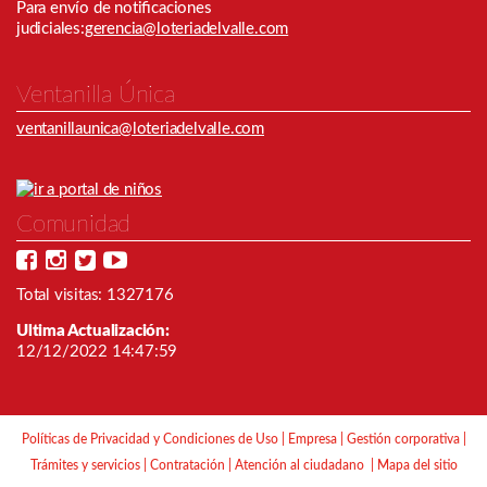
Para envío de notiﬁcaciones
judiciales:
gerencia@loteriadelvalle.com
Ventanilla Única
ventanillaunica@loteriadelvalle.com
Comunidad
Total visitas: 1327176
Ultima Actualización:
12/12/2022 14:47:59
Políticas de Privacidad y Condiciones de Uso
|
Empresa
|
Gestión corporativa
|
Trámites y servicios
|
Contratación
|
Atención al ciudadano
|
Mapa del sitio