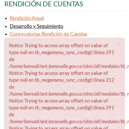
RENDICIÓN DE CUENTAS
Rendición Anual
Desarrollo y Seguimiento
Convocatorias Rendición de Cuentas
×
Notice
: Trying to access array offset on value of
Mensaje de error
type null en
tb_megamenu_sync_config()
(línea
291
de
/home/benvall/ant.benevalle.gov.co/sites/all/modules/t
Notice
: Trying to access array offset on value of
type null en
tb_megamenu_sync_config()
(línea
312
de
/home/benvall/ant.benevalle.gov.co/sites/all/modules/t
Notice
: Trying to access array offset on value of
type null en
tb_megamenu_sync_config()
(línea
291
de
/home/benvall/ant.benevalle.gov.co/sites/all/modules/t
Notice
: Trying to access array offset on value of