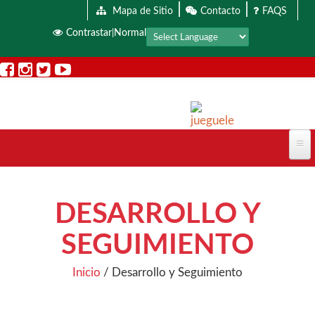
|
|
Pasar al contenido principal
Mapa de Sitio
Contacto
FAQS
Contrastar
Normal
|
DESARROLLO Y
SEGUIMIENTO
Inicio
/
Desarrollo y Seguimiento