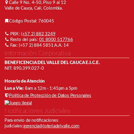
Calle 9 No. 4-50, Piso 9 al 12
Valle de Cauca, Cali, Colombia.
Código Postal: 760045
PBX:
(+57 2) 882 3249
Resto del país:
01 8000 517766
Fax: (+57 2) 884 5851 A.A. 14
Información Corporativa
BENEFICENCIA DEL VALLE DEL CAUCA E.I.C.E.
NIT: 890.399.027-0
Horario de Atención
Lun a Vie:
8am a 12m · 1:45pm a 5pm
Política de Protección de Datos Personales
Notificaciones Judiciales
Para envío de notiﬁcaciones
judiciales:
gerencia@loteriadelvalle.com