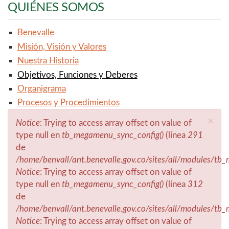
QUIÉNES SOMOS
Benevalle
Misión, Visión y Valores
Nuestra Historia
Objetivos, Funciones y Deberes
Organigrama
Procesos y Procedimientos
×
Notice
: Trying to access array offset on value of
Mensaje de error
type null en
tb_megamenu_sync_config()
(línea
291
de
/home/benvall/ant.benevalle.gov.co/sites/all/modules/t
Notice
: Trying to access array offset on value of
type null en
tb_megamenu_sync_config()
(línea
312
de
/home/benvall/ant.benevalle.gov.co/sites/all/modules/t
Notice
: Trying to access array offset on value of