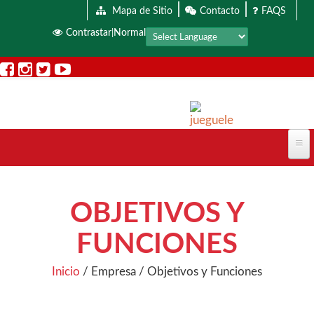
|
|
Pasar al contenido principal
Mapa de Sitio
Contacto
FAQS
Contrastar
Normal
|
OBJETIVOS Y
FUNCIONES
Inicio
/
Empresa
/
Objetivos y Funciones