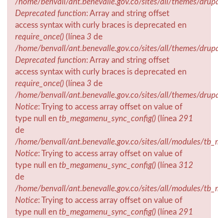
/home/benvall/ant.benevalle.gov.co/sites/all/themes/drup
Deprecated function
: Array and string offset
access syntax with curly braces is deprecated en
require_once()
(línea
3
de
/home/benvall/ant.benevalle.gov.co/sites/all/themes/drup
Deprecated function
: Array and string offset
access syntax with curly braces is deprecated en
require_once()
(línea
3
de
/home/benvall/ant.benevalle.gov.co/sites/all/themes/drup
Notice
: Trying to access array offset on value of
type null en
tb_megamenu_sync_config()
(línea
291
de
/home/benvall/ant.benevalle.gov.co/sites/all/modules/t
Notice
: Trying to access array offset on value of
type null en
tb_megamenu_sync_config()
(línea
312
de
/home/benvall/ant.benevalle.gov.co/sites/all/modules/t
Notice
: Trying to access array offset on value of
type null en
tb_megamenu_sync_config()
(línea
291