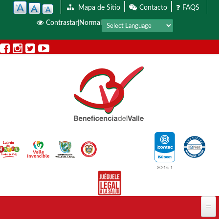
|
|
Pasar al contenido principal
Mapa de Sitio
Contacto
FAQS
Contrastar
Normal
|