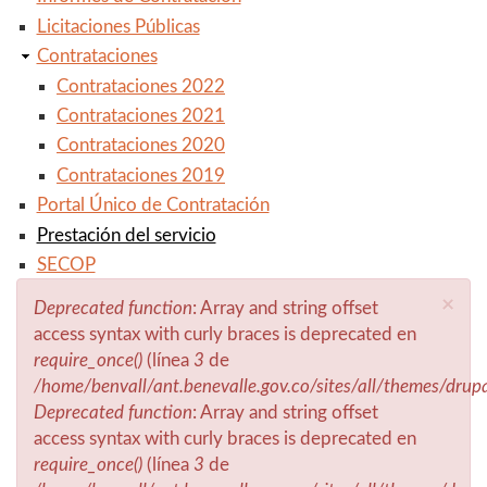
Licitaciones Públicas
Contrataciones
Contrataciones 2022
Contrataciones 2021
Contrataciones 2020
Contrataciones 2019
Portal Único de Contratación
Prestación del servicio
SECOP
×
Deprecated function
: Array and string offset
Mensaje de error
access syntax with curly braces is deprecated en
require_once()
(línea
3
de
/home/benvall/ant.benevalle.gov.co/sites/all/themes/drup
Deprecated function
: Array and string offset
access syntax with curly braces is deprecated en
require_once()
(línea
3
de