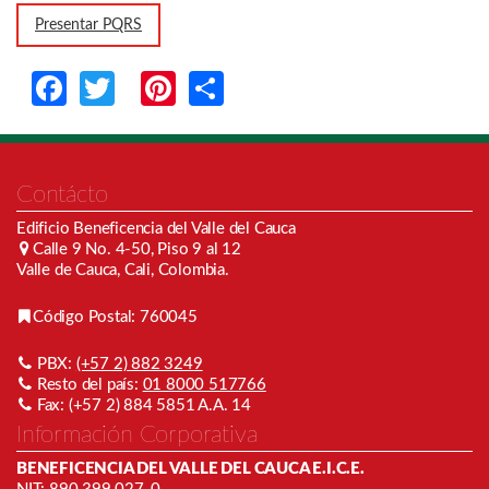
Presentar PQRS
Facebook
Twitter
Pinterest
Share
Contácto
Edificio Beneficencia del Valle del Cauca
Calle 9 No. 4-50, Piso 9 al 12
Valle de Cauca, Cali, Colombia.
Código Postal: 760045
PBX:
(+57 2) 882 3249
Resto del país:
01 8000 517766
Fax: (+57 2) 884 5851 A.A. 14
Información Corporativa
BENEFICENCIA DEL VALLE DEL CAUCA E.I.C.E.