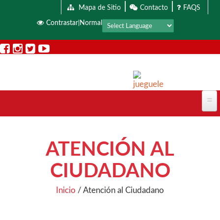
|
|
Pasar al contenido principal
Mapa de Sitio
Contacto
FAQS
Contrastar
Normal
|
ATENCIÓN AL
CIUDADANO
Inicio
/
Atención al Ciudadano