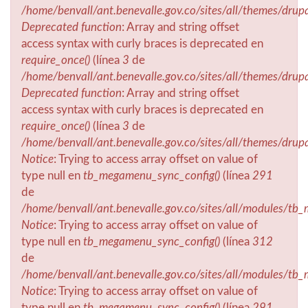
/home/benvall/ant.benevalle.gov.co/sites/all/themes/drup
Deprecated function
: Array and string offset
access syntax with curly braces is deprecated en
require_once()
(línea
3
de
/home/benvall/ant.benevalle.gov.co/sites/all/themes/drup
Deprecated function
: Array and string offset
access syntax with curly braces is deprecated en
require_once()
(línea
3
de
/home/benvall/ant.benevalle.gov.co/sites/all/themes/drup
Notice
: Trying to access array offset on value of
type null en
tb_megamenu_sync_config()
(línea
291
de
/home/benvall/ant.benevalle.gov.co/sites/all/modules/t
Notice
: Trying to access array offset on value of
type null en
tb_megamenu_sync_config()
(línea
312
de
/home/benvall/ant.benevalle.gov.co/sites/all/modules/t
Notice
: Trying to access array offset on value of
type null en
tb_megamenu_sync_config()
(línea
291